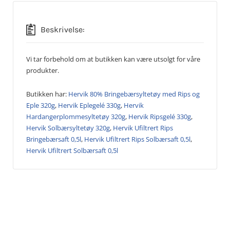
Beskrivelse:
Vi tar forbehold om at butikken kan være utsolgt for våre
produkter.
Butikken har:
Hervik 80% Bringebærsyltetøy med Rips og
Eple 320g
,
Hervik Eplegelé 330g
,
Hervik
Hardangerplommesyltetøy 320g
,
Hervik Ripsgelé 330g
,
Hervik Solbærsyltetøy 320g
,
Hervik Ufiltrert Rips
Bringebærsaft 0,5l
,
Hervik Ufiltrert Rips Solbærsaft 0,5l
,
Hervik Ufiltrert Solbærsaft 0,5l